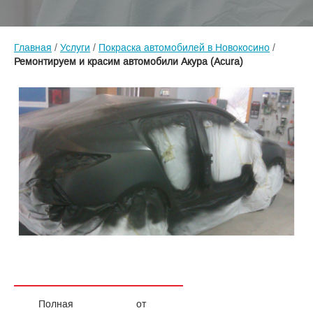
Главная
/
Услуги
/
Покраска автомобилей в Новокосино
/
Ремонтируем и красим автомобили Акура (Acura)
Полная
от