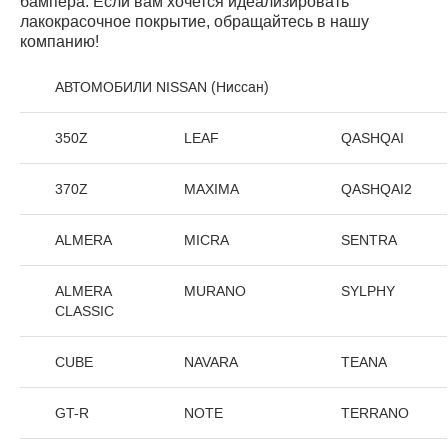
бампера. Если вам хочется идеализировать
лакокрасочное покрытие, обращайтесь в нашу
компанию!
АВТОМОБИЛИ NISSAN (Ниссан)
350Z
LEAF
QASHQAI
370Z
MAXIMA
QASHQAI2
ALMERA
MICRA
SENTRA
ALMERA
MURANO
SYLPHY
CLASSIC
CUBE
NAVARA
TEANA
GT-R
NOTE
TERRANO